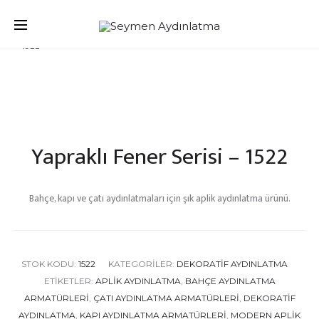
Produc
Ana Sayfa
Dekoratif Aydınlatma
Yapraklı Fener Serisi
YAPRAKLI
YAPRAKLI
FENER
FENER
– 1522
naviga
SERISI
SERISI
–
–
1521
1523
Yapraklı Fener Serisi – 1522
Bahçe, kapı ve çatı aydınlatmaları için şık aplik aydınlatma ürünü.
STOK KODU:
1522
KATEGORILER:
DEKORATIF AYDINLATMA
ETIKETLER:
APLIK AYDINLATMA
,
BAHÇE AYDINLATMA
ARMATÜRLERI
,
ÇATI AYDINLATMA ARMATÜRLERI
,
DEKORATIF
AYDINLATMA
,
KAPI AYDINLATMA ARMATÜRLERI
,
MODERN APLIK