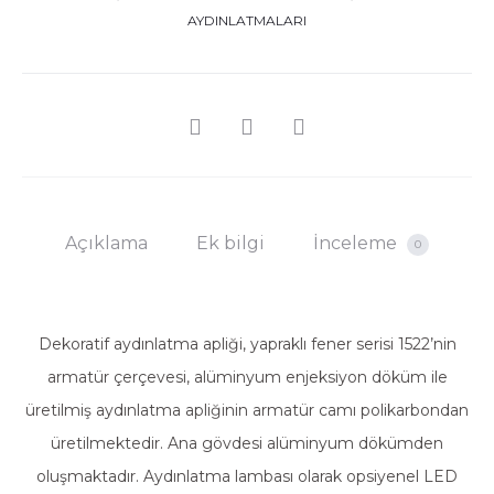
AYDINLATMALARI
SHARE
Açıklama
Ek bilgi
İnceleme
0
Dekoratif aydınlatma apliği, yapraklı fener serisi 1522’nin
armatür çerçevesi, alüminyum enjeksiyon döküm ile
üretilmiş aydınlatma apliğinin armatür camı polikarbondan
üretilmektedir. Ana gövdesi alüminyum dökümden
oluşmaktadır. Aydınlatma lambası olarak opsiyenel LED