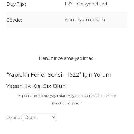
Duy Tipi:
E27 – Opsiyonel Led
Gövde:
Alüminyum döküm
Henüz inceleme yapılmadı.
İ
“Yapraklı Fener Serisi – 1522” Için Yorum
n
Yapan Ilk Kişi Siz Olun
c
E-posta hesabınız yayımlanmayacak.
Gerekli alanlar
*
ile
işaretlenmişlerdir
e
l
Oyunuz
e