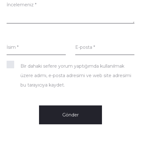
m
İncelemeniz
*
e
l
e
İsim
*
E-posta
*
r
Bir dahaki sefere yorum yaptığımda kullanılmak
üzere adımı, e-posta adresimi ve web site adresimi
bu tarayıcıya kaydet.