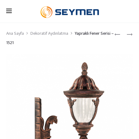
Produc
Ana Sayfa
Dekoratif Aydınlatma
Yapraklı Fener Serisi –
TAÇLI
YAPRAKLI
FENER
FENER
1521
naviga
SERISI
SERISI
–
–
1520
1522