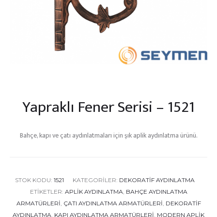
Yapraklı Fener Serisi – 1521
Bahçe, kapı ve çatı aydınlatmaları için şık aplik aydınlatma ürünü.
STOK KODU:
1521
KATEGORILER:
DEKORATIF AYDINLATMA
ETIKETLER:
APLIK AYDINLATMA
,
BAHÇE AYDINLATMA
ARMATÜRLERI
,
ÇATI AYDINLATMA ARMATÜRLERI
,
DEKORATIF
AYDINLATMA
,
KAPI AYDINLATMA ARMATÜRLERI
,
MODERN APLIK