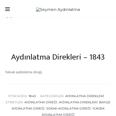
Produc
Ana Sayfa
Aydınlatma Direkleri
Aydınlatma Direkleri –
AYDINLA
AYDINLA
DIREKLER
DIREKLER
1843
naviga
–
–
1842
1844
Aydınlatma Direkleri – 1843
Yüksek aydınlatma direği.
STOK KODU:
1843
KATEGORILER:
AYDINLATMA DIREKLERI
ETIKETLER:
AYDINLATMA DIREĞI
,
AYDINLATMA DIREKLERI
,
BAHÇE
AYDINLATMA DIREĞI
,
SOKAK AYDINLATMA DIREĞI
,
YÜKSEK
AYDINLATMA DIREĞI