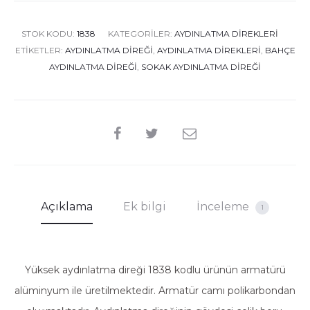
arak
5
üzeri
nden
4.00
STOK KODU:
1838
KATEGORILER:
AYDINLATMA DIREKLERI
puan
aldı
ETIKETLER:
AYDINLATMA DIREĞI
,
AYDINLATMA DIREKLERI
,
BAHÇE
AYDINLATMA DIREĞI
,
SOKAK AYDINLATMA DIREĞI
SHARE
Açıklama
Ek bilgi
İnceleme
1
Yüksek aydınlatma direği 1838 kodlu ürünün armatürü
alüminyum ile üretilmektedir. Armatür camı polikarbondan