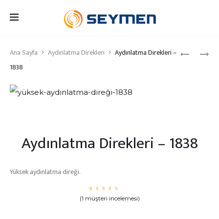
Produc
Ana Sayfa
Aydınlatma Direkleri
Aydınlatma Direkleri –
AYDINLA
AYDINLA
DIREKLER
DIREKLER
1838
naviga
–
–
1837
1839
Aydınlatma Direkleri – 1838
Yüksek aydınlatma direği.
1
müşte
(
1
müşteri incelemesi)
ri
puanı
na
dayan